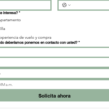
e interesa?
*
Apartamento
illa
xperiencia de vuelo y compra
o deberíamos ponernos en contacto con usted?
*
a.m.
Solicita ahora