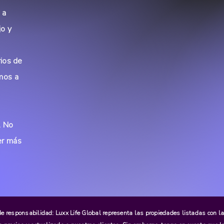
 a
jo y
rios de
mos a
a
. No
er más
e responsabilidad: Luxx Life Global representa las propiedades listadas con la