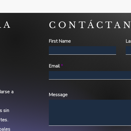
RA
CONTÁCTA
First Name
La
Email
arse a
Message
s sin
tes.
bales