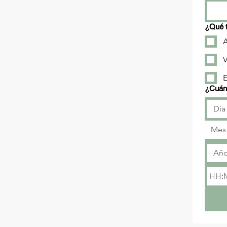
¿Qué t
V
E
¿Cuánd
Mes
: