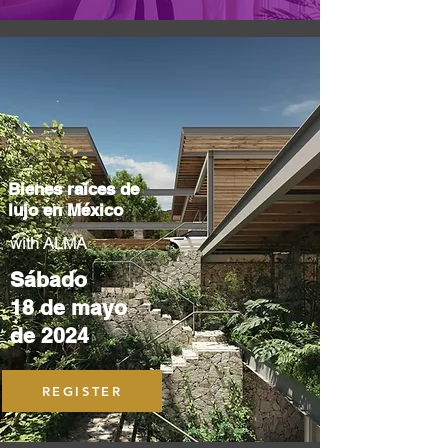
Bienes raíces de
lujo en México
with ALMA
Sábado
18 de mayo
de 2024
REGISTER