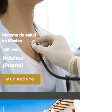
Sistema de salud
en México
With Alex
Próximo
¡Pronto!
MUY PRONTO