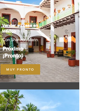
Vender su casa en
México
Con Shannon Marin
Próximo
¡Pronto!
MUY PRONTO