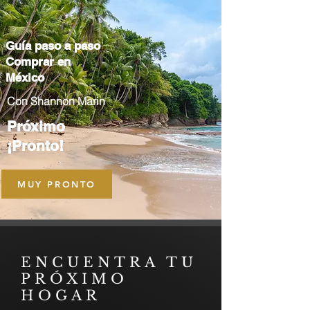
Guía paso a paso
Comprar en
México
Con Shannon Marin
Próximo
¡Pronto!
MUY PRONTO
ENCUENTRA TU
PRÓXIMO
HOGAR