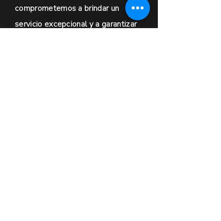
comprometemos a brindar un
servicio excepcional y a garantizar
que se satisfagan las necesidades
de nuestros clientes. No dude en
contactarnos para obtener más
información.
CONTÁCTANO
S
First Name
Email