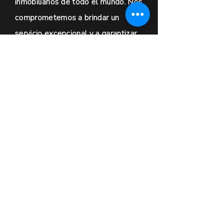
inmobiliarios de todo el mundo. Nos
comprometemos a brindar un
servicio excepcional y a garantizar
que se satisfagan las necesidades
de nuestros clientes. No dude en
contactarnos para obtener más
información.
CONTÁCTANO
S
First Name
Email